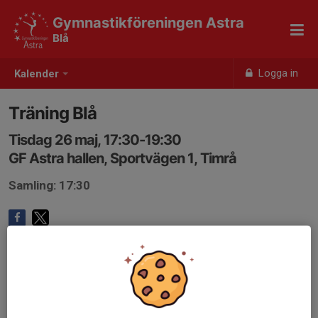
Gymnastikföreningen Astra
Blå
Logga in
Kalender
Träning Blå
Tisdag 26 maj, 17:30-19:30
GF Astra hallen, Sportvägen 1, Timrå
Samling: 17:30