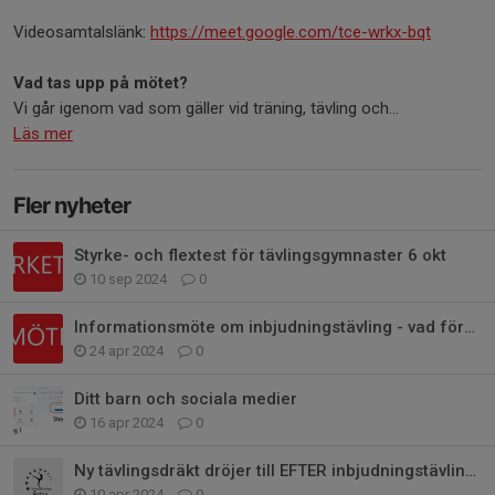
Videosamtalslänk:
https://meet.google.com/tce-wrkx-bqt
Vad tas upp på mötet?
Vi går igenom vad som gäller vid träning, tävling och...
Läs mer
Fler nyheter
Styrke- och flextest för tävlingsgymnaster 6 okt
10 sep 2024
0
Informationsmöte om inbjudningstävling - vad förväntas av dig som förälder
24 apr 2024
0
Ditt barn och sociala medier
16 apr 2024
0
Ny tävlingsdräkt dröjer till EFTER inbjudningstävlingen i maj
10 apr 2024
0