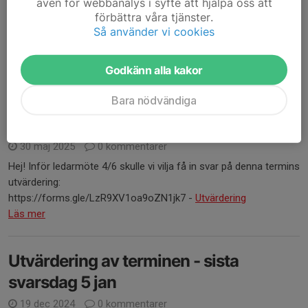
även för webbanalys i syfte att hjälpa oss att
denna tävling.
förbättra våra tjänster.
Så använder vi cookies
Tyvärr har vi inte möjlighet att bjuda in alla gymnaster då vi
endast har...
Godkänn alla kakor
Läs mer
Bara nödvändiga
Utvärdering
30 maj 2025
0 kommentarer
Hej! Inför ledarmöte 4/6 skulle vi vilja få in svar på denna termins
utvärdering:
https://forms.gle/LzR9XV1oa9oZN1jk7 -
Utvärdering
Läs mer
Utvärdering av terminen - sista
svarsdag 5 jan
19 dec 2024
0 kommentarer