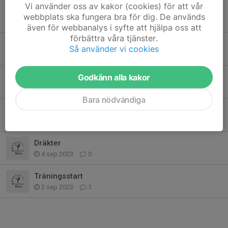
Vi använder oss av kakor (cookies) för att vår
Ditt barn och sociala medier
webbplats ska fungera bra för dig. De används
16 apr 2024
0
även för webbanalys i syfte att hjälpa oss att
förbättra våra tjänster.
Ny tävlingsdräkt dröjer till EFTER inbjudningstävlingen i maj
Så använder vi cookies
10 apr 2024
0
Sommarläger
Godkänn alla kakor
27 mar 2024
0
Bara nödvändiga
Träning inställd
22 okt 2023
0
Dräkter
4 sep 2023
0
Träningsstart
2 sep 2023
1