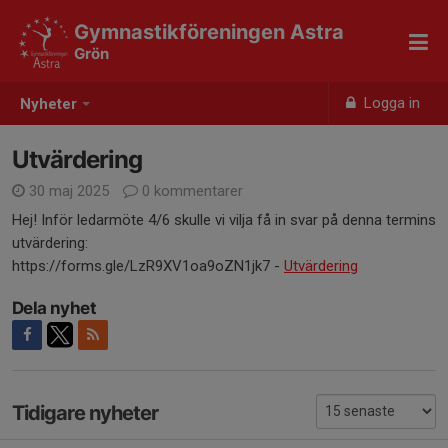
Gymnastikföreningen Astra
Grön
Logga in
Nyheter
Utvärdering
30 maj 2025
0 kommentarer
Hej! Inför ledarmöte 4/6 skulle vi vilja få in svar på denna termins
utvärdering:
https://forms.gle/LzR9XV1oa9oZN1jk7 -
Utvärdering
Dela nyhet
Tidigare nyheter