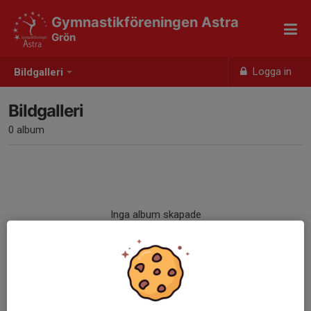
Gymnastikföreningen Astra
Grön
Logga in
Bildgalleri
Bildgalleri
0 album
Inga album skapade