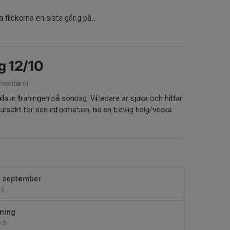
 flickorna en sista gång på...
ng 12/10
mentarer
lla in träningen på söndag. Vi ledare är sjuka och hittar
ursäkt för sen information, ha en trevlig helg/vecka
4 september
0
ning
3