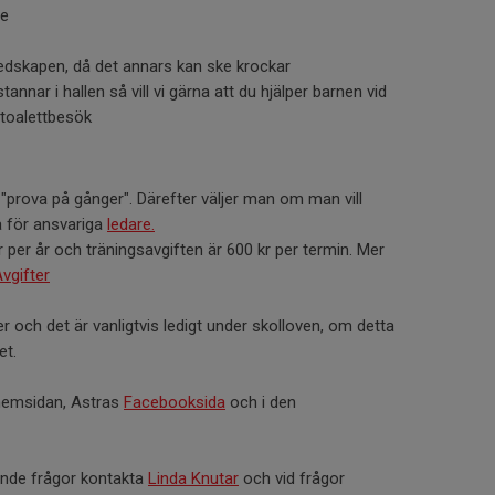
re
redskapen, då det annars kan ske krockar
nnar i hallen så vill vi gärna att du hjälper barnen vid
 toalettbesök
"prova på gånger". Därefter väljer man om man vill
ta för ansvariga
ledare.
per år och träningsavgiften är 600 kr per termin. Mer
vgifter
 och det är vanligtvis ledigt under skolloven, om detta
et.
hemsidan, Astras
Facebooksida
och i den
nde frågor kontakta
Linda Knutar
och vid frågor