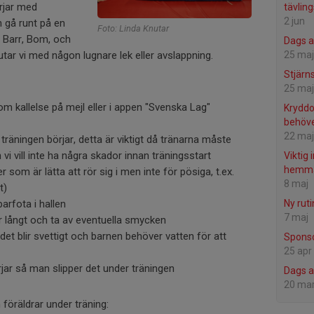
örjar med
tävlin
2 jun
 gå runt på en
Foto: Linda Knutar
 Barr, Bom, och
Dags a
utar vi med någon lugnare lek eller avslappning.
25 maj
Stjärn
25 maj
m kallelse på mejl eller i appen "Svenska Lag"
Kryddo
behöve
22 maj
träningen börjar, detta är viktigt då tränarna måste
i vill inte ha några skador innan träningsstart
Viktig 
hemma
r som är lätta att rör sig i men inte för pösiga, t.ex.
8 maj
t)
barfota i hallen
Ny ruti
7 maj
r långt och ta av eventuella smycken
det blir svettigt och barnen behöver vatten för att
Sponso
25 apr
rjar så man slipper det under träningen
Dags a
20 ma
föräldrar under träning: