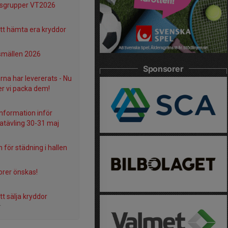
gsgrupper VT2026
tt hämta era kryddor
smällen 2026
Sponsorer
rna har levererats - Nu
r vi packa dem!
information inför
tävling 30-31 maj
n för städning i hallen
rer önskas!
tt sälja kryddor
r