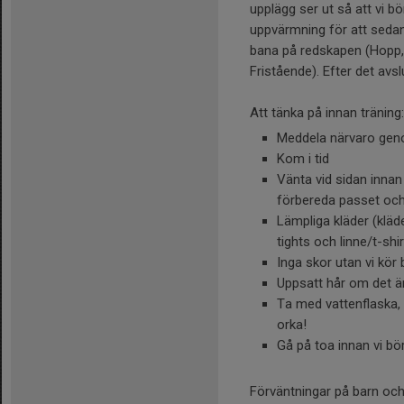
upplägg ser ut så att vi b
uppvärmning för att sedan
bana på redskapen (Hopp,
Fristående). Efter det avsl
Att tänka på innan träning:
Meddela närvaro geno
Kom i tid
Vänta vid sidan innan 
förbereda passet och v
Lämpliga kläder (kläde
tights och linne/t-shir
Inga skor utan vi kör 
Uppsatt hår om det ä
Ta med vattenflaska, 
orka!
Gå på toa innan vi bö
Förväntningar på barn och 