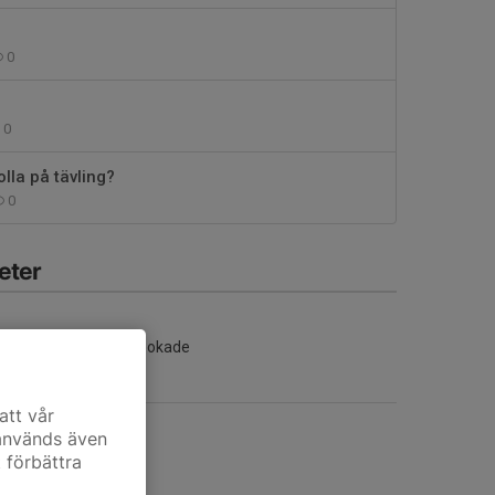
0
0
lla på tävling?
0
eter
Inga aktiviteter inbokade
att vår
 används även
t förbättra