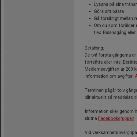
Lyssna på sina träna
Göra sitt bästa
Gå försiktigt mellan 
Om du som förälder sta
t.ex. Balansgång eller
Betalning:
De två första gångerna är 
fortsätta eller inte. Berät
Medlemsavgiften är 200 kr 
information om avgifter:
A
Terminen pågår tolv gånger
blir aktuellt så meddelas d
Information sker genom 
slutna
Facebookgruppen
Vid verksamhetsövergripa