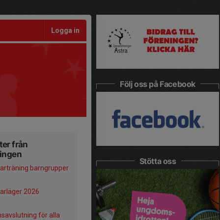
Logga in
Följ oss på Facebook
er från
ningen
Stötta oss
rträning barngrupper
rläger 2026
savslutning för alla