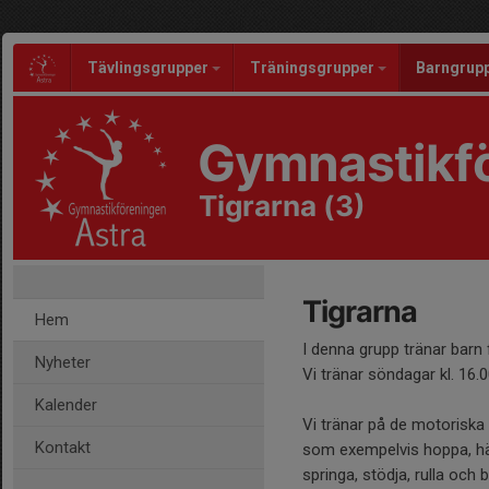
Tävlingsgrupper
Träningsgrupper
Barngrup
Gymnastikfö
Tigrarna (3)
Tigrarna
Hem
I denna grupp tränar barn
Nyheter
Vi tränar söndagar kl. 16.
Kalender
Vi tränar på de motorisk
Kontakt
som exempelvis hoppa, hän
springa, stödja, rulla och