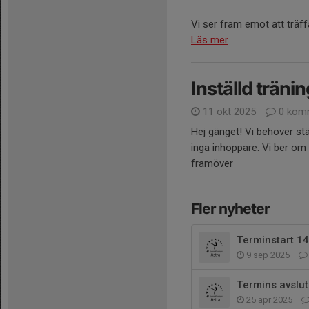
Vi ser fram emot att träffa
Läs mer
Inställd träni
11 okt 2025
0 kom
Hej gänget! Vi behöver stä
inga inhoppare. Vi ber om 
framöver
Fler nyheter
Terminstart 1
9 sep 2025
Termins avslut
25 apr 2025