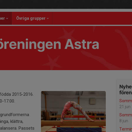
per
Övriga grupper
reningen Astra
Nyhet
före
 födda 2015-2016.
00-17.00.
Somma
21 jun
a grundformerna
Somma
8 jun
ga, klättra,
 balansera. Passets
Termin