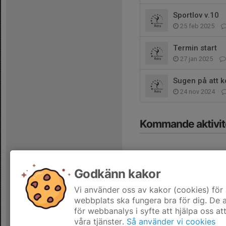
Sportlov v.10
25 feb 2025
Termin start
27 jan 2025
Sugen på att ko
24 nov 2024
Kommande aktivit
Godkänn kakor
Vi använder oss av kakor (cookies) för 
Hela kalendern
webbplats ska fungera bra för dig. De
för webbanalys i syfte att hjälpa oss at
våra tjänster.
Så använder vi cookies