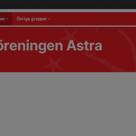
per
Övriga grupper
reningen Astra