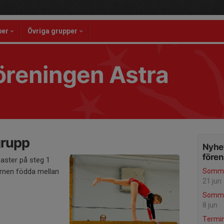
per
Övriga grupper
reningen Astra
grupp
Nyhet
före
aster på steg 1
arnen födda mellan
Somma
21 jun
Somma
8 jun
Termin