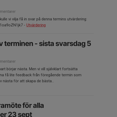
mentarer
ulle vi vilja få in svar på denna termins utvärdering:
V1oa9oZN1jk7 -
Utvärdering
v terminen - sista svarsdag 5
mentarer
rt börjar nästa. Men vi vill självklart fortsätta
gärna få lite feedback från föregående termin som
v nästa för att skapa de bästa...
ramöte för alla
er 23 sept