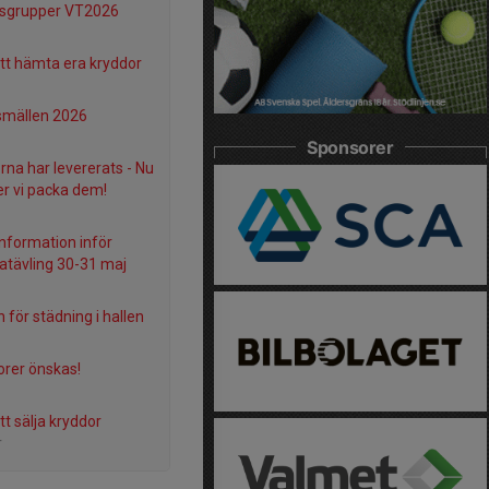
gsgrupper VT2026
tt hämta era kryddor
smällen 2026
Sponsorer
rna har levererats - Nu
r vi packa dem!
information inför
tävling 30-31 maj
n för städning i hallen
rer önskas!
tt sälja kryddor
r