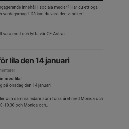
ngagerande innehåll i sociala medier? Har du ett öga
och vardagsmagi? Då kan du vara den vi söker!
l vara med och lyfta vår GF Astra i...
ör lila den 14 januari
entarer
in med lila!
ing på onsdag den 14 januari.
ider och samma ledare som förra året med Monica och
30-19.30 och Monica och...