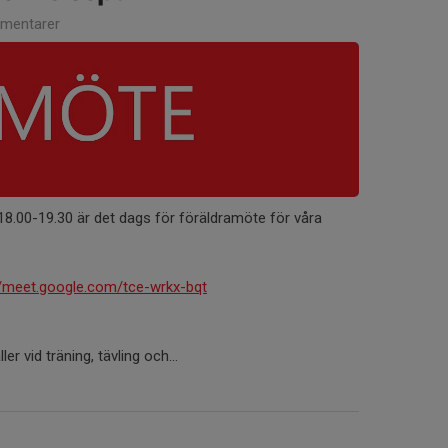
mentarer
8.00-19.30 är det dags för föräldramöte för våra
//meet.google.com/tce-wrkx-bqt
r vid träning, tävling och...