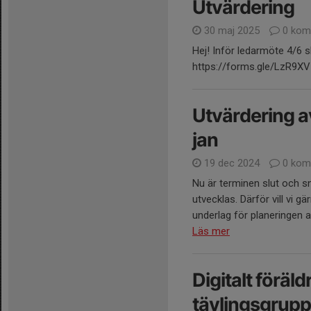
Utvärdering
30 maj 2025
0 kom
Hej! Inför ledarmöte 4/6 sk
https://forms.gle/LzR9X
Utvärdering a
jan
19 dec 2024
0 kom
Nu är terminen slut och sna
utvecklas. Därför vill vi 
underlag för planeringen a
Läs mer
Digitalt föräld
tävlingsgrupp