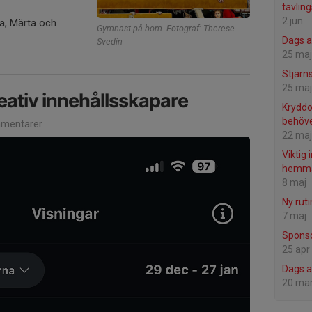
tävlin
2 jun
a, Märta och
Gymnast på bom. Fotograf: Therese
Dags a
Svedin
25 maj
Stjärn
25 maj
reativ innehållsskapare
Kryddo
behöve
mentarer
22 maj
Viktig 
hemma
8 maj
Ny ruti
7 maj
Sponso
25 apr
Dags a
20 ma