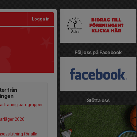
Logga in
Följ oss på Facebook
er från
ningen
Stötta oss
rträning barngrupper
rläger 2026
savslutning för alla