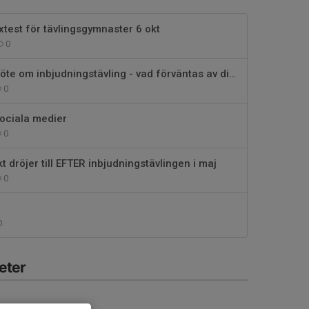
extest för tävlingsgymnaster 6 okt
0
Informationsmöte om inbjudningstävling - vad förväntas av dig som förälder
0
sociala medier
0
t dröjer till EFTER inbjudningstävlingen i maj
0
0
eter