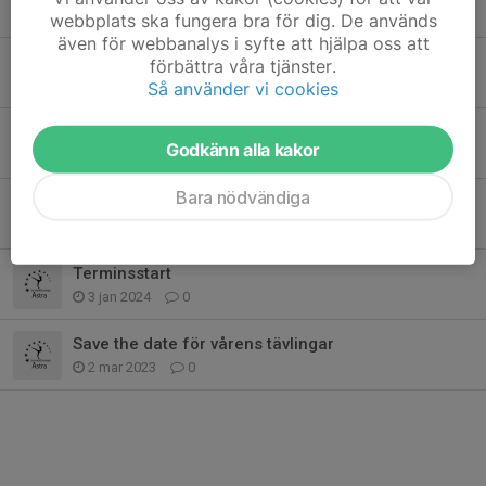
10 sep 2024
0
webbplats ska fungera bra för dig. De används
även för webbanalys i syfte att hjälpa oss att
Informationsmöte om inbjudningstävling - vad förväntas av dig som förälder
förbättra våra tjänster.
24 apr 2024
0
Så använder vi cookies
Ditt barn och sociala medier
Godkänn alla kakor
16 apr 2024
0
Bara nödvändiga
Ny tävlingsdräkt dröjer till EFTER inbjudningstävlingen i maj
10 apr 2024
0
Terminsstart
3 jan 2024
0
Save the date för vårens tävlingar
2 mar 2023
0