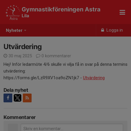
Gymnastikföreningen Astra
Lila
Logga in
Nyheter
Utvärdering
30 maj 2025
0 kommentarer
Hej! Inför ledarmöte 4/6 skulle vi vilja få in svar på denna termins
utvärdering:
https://forms.gle/LzR9XV1oa9oZN1jk7 -
Utvärdering
Dela nyhet
Kommentarer