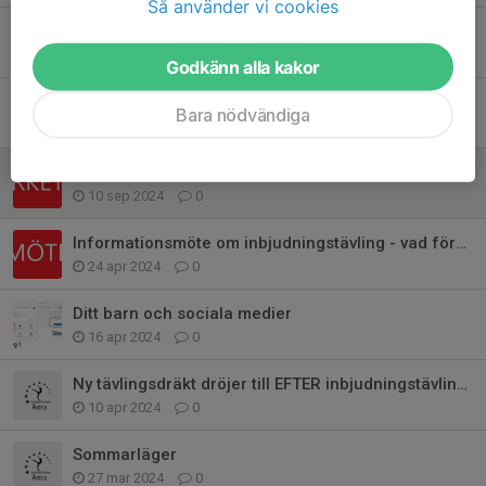
Så använder vi cookies
Utvärdering av terminen - sista svarsdag 5 jan
19 dec 2024
0
Godkänn alla kakor
Digitalt föräldramöte för alla tävlingsgrupper 23 sept
Bara nödvändiga
10 sep 2024
0
Styrke- och flextest för tävlingsgymnaster 6 okt
10 sep 2024
0
Informationsmöte om inbjudningstävling - vad förväntas av dig som förälder
24 apr 2024
0
Ditt barn och sociala medier
16 apr 2024
0
Ny tävlingsdräkt dröjer till EFTER inbjudningstävlingen i maj
10 apr 2024
0
Sommarläger
27 mar 2024
0