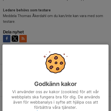
Ledare behövs som testare
Meddela Thomas Åkerdahl om du kan/inte kan vara med som
testare.
Dela nyhet
Tidigare nyheter
Vi söker en kreativ innehållsskapare
29 jan, 08:58
0
Godkänn kakor
Ingen Birstacup för Grön, Gul och Blå grupp.
Vi använder oss av kakor (cookies) för att vår
17 sep 2025
0
webbplats ska fungera bra för dig. De används
även för webbanalys i syfte att hjälpa oss att
Utvärdering
förbättra våra tjänster.
30 maj 2025
0