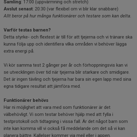
Samling
: 17:00 (uppvärmning och stretch)
Avslut senast
: 20:30 (var flexibel om vi blir klar snabbare)
Allt beror på hur många funktionärer och testare som kan delta.
Varför testas barnen?
Detta styrke- och flextest är till för att tjejerna och vi tränare ska
kunna följa upp och identifiera vilka områden vi behöver lägga
extra energi på.
Vi kör samma test 2 gånger per år och förhoppningsvis kan vi
se utvecklingen över tid när tjejerna blir starkare och smidigare.
Det är ingen tävling och tjejerna har bara sin egen lapp med sina
egna tidigare resultat att jämföra med.
Funktionärer behövs
Har ni möjlighet att vara med som funktionärer är det
välbehövligt. Vi som testar behöver hjälp med att fylla i
testprotokoll och tidtagning i vissa fall. Är det något barn som
inte kan komma vill vi också få meddelande om det så vi kan
planera bättre. Kallelser kommer via mejl eller i appen.