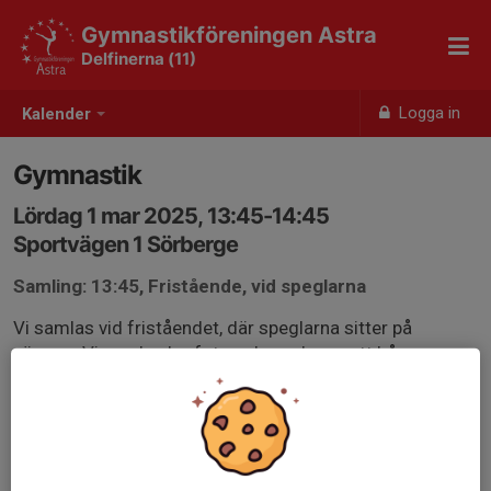
Gymnastikföreningen Astra
Delfinerna (11)
Logga in
Kalender
Gymnastik
Lördag 1 mar 2025, 13:45-14:45
Sportvägen 1 Sörberge
Samling: 13:45, Fristående, vid speglarna
Vi samlas vid friståendet, där speglarna sitter på
väggen. Vi samlas barfota och med uppsatt hår.