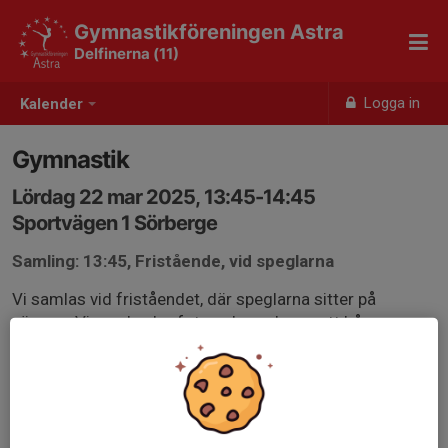
Gymnastikföreningen Astra
Delfinerna (11)
Logga in
Kalender
Gymnastik
Lördag 22 mar 2025, 13:45-14:45
Sportvägen 1 Sörberge
Samling: 13:45, Fristående, vid speglarna
Vi samlas vid friståendet, där speglarna sitter på
väggen. Vi samlas barfota och med uppsatt hår.