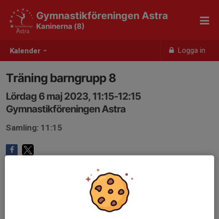
Gymnastikföreningen Astra
Kaninerna (8)
Logga in
Kalender
Träning barngrupp 8
Lördag 6 maj 2023, 11:15-12:15
Gymnastikföreningen Astra
Samling: 11:15