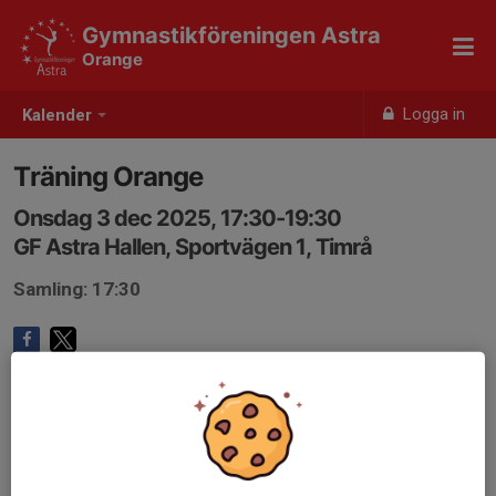
Gymnastikföreningen Astra
Orange
Logga in
Kalender
Träning Orange
Onsdag 3 dec 2025, 17:30-19:30
GF Astra Hallen, Sportvägen 1, Timrå
Samling: 17:30