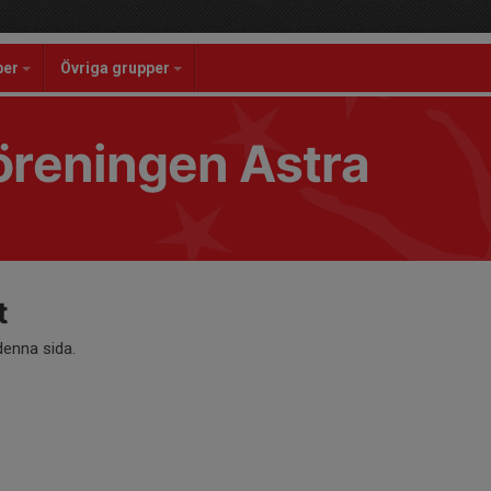
per
Övriga grupper
reningen Astra
t
 denna sida.