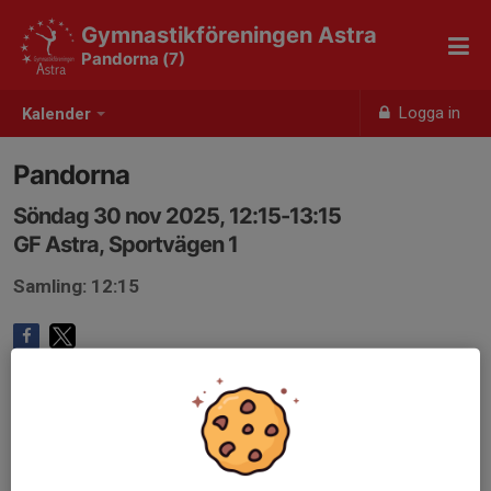
Gymnastikföreningen Astra
Pandorna (7)
Logga in
Kalender
Pandorna
Söndag 30 nov 2025, 12:15-13:15
GF Astra, Sportvägen 1
Samling: 12:15