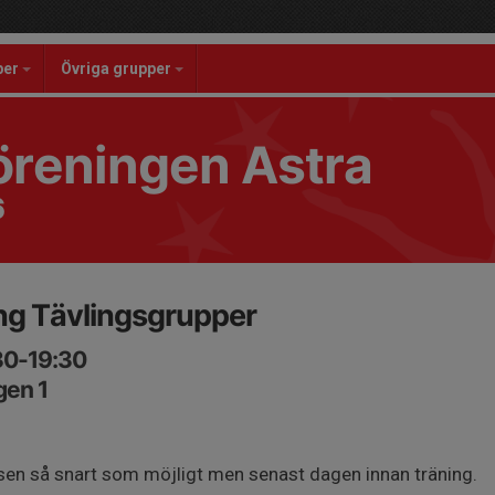
per
Övriga grupper
reningen Astra
6
g Tävlingsgrupper
:30-19:30
gen 1
lsen så snart som möjligt men senast dagen innan träning.