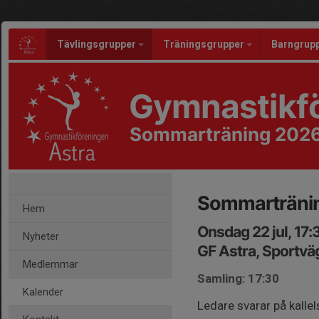
Tävlingsgrupper
Träningsgrupper
Barngrup
Gymnastikfö
Sommarträning 202
Sommartränin
Hem
Onsdag 22 jul, 17
Nyheter
GF Astra, Sportvä
Medlemmar
Samling: 17:30
Kalender
Ledare svarar på kalle