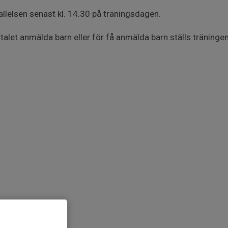
llelsen senast kl. 14.30 på träningsdagen.
ntalet anmälda barn eller för få anmälda barn ställs träningen