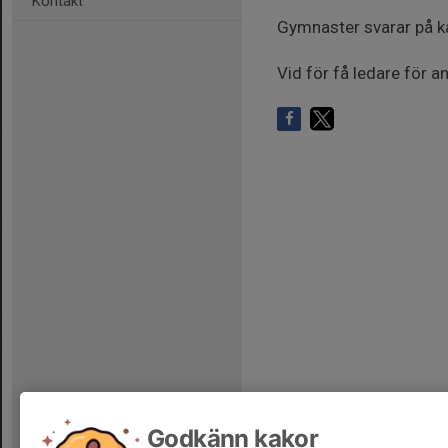
Kontakt
Gymnaster svarar på ka
Vid för få ledare för a
Godkänn kakor