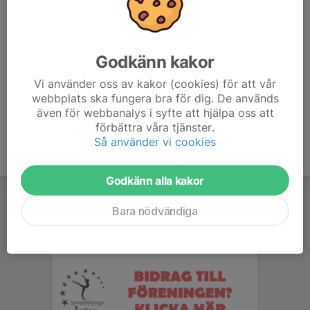
Vart vi blir när vi "pysslar" vet vi inte än. Men inte i Astra
hallen. Vi återkommer, men hos mig eller Alda. Fyll i om
Godkänn kakor
ni kan så fort ni har möjlighet.
Vi använder oss av kakor (cookies) för att vår
webbplats ska fungera bra för dig. De används
även för webbanalys i syfte att hjälpa oss att
förbättra våra tjänster.
Så använder vi cookies
Godkänn alla kakor
Bara nödvändiga