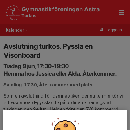
Gymnastikföreningen Astra
Turkos
Logga in
Kalender
Avslutning turkos. Pyssla en
Visonboard
Tisdag 9 jun, 17:30-19:30
Hemma hos Jessica eller Alda. Återkommer.
Samling: 17:30, Återkommer med plats
Som en avslutning för gymnastiken denna termin kör vi
ett visonboard-pysslande på ordinarie träningstid
tisdagen den 9e juni. Helgen före den 7/6 kommer vi
troligtvis ha en gemensam avslutning i och med våran
sista klubbtävling denna termin. Mer info kommer
närmare.