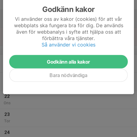
Fre
Godkänn kakor
18
Vi använder oss av kakor (cookies) för att vår
Lör
webbplats ska fungera bra för dig. De används
även för webbanalys i syfte att hjälpa oss att
19
11:00
Sommarträning barngrupper
förbättra våra tjänster.
12:30
Sön
Gymnastikföreningen Astra
Så använder vi cookies
v.30
20
Godkänn alla kakor
Mån
Bara nödvändiga
21
Tis
22
Ons
23
Tor
24