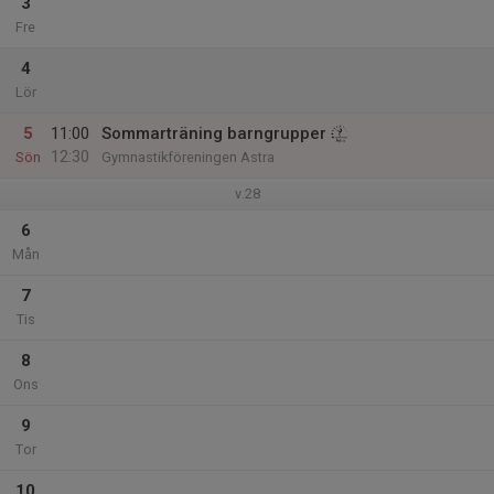
3
Fre
4
Lör
5
11:00
Sommarträning barngrupper
12:30
Sön
Gymnastikföreningen Astra
v.28
6
Mån
7
Tis
8
Ons
9
Tor
10