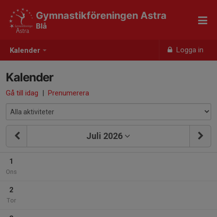
Gymnastikföreningen Astra
Blå
Logga in
Kalender
Kalender
Gå till idag
|
Prenumerera
Juli 2026
1
Ons
2
Tor