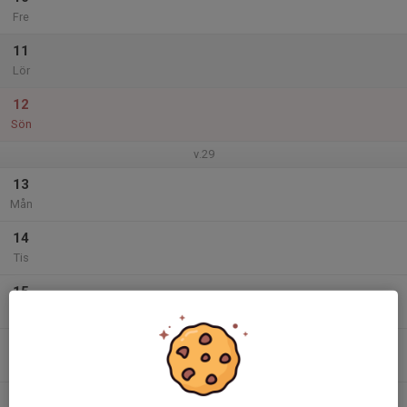
Fre
11
Lör
12
Sön
v.29
13
Mån
14
Tis
15
Ons
16
Tor
17