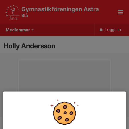
Gymnastikföreningen Astra
Blå
Logga in
Medlemmar
Holly Andersson
Ålder
9 år