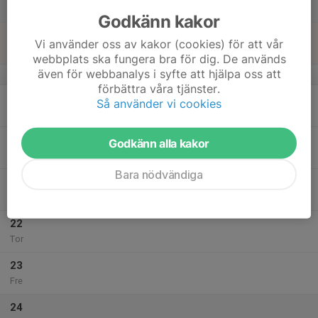
Lör
Godkänn kakor
18
Vi använder oss av kakor (cookies) för att vår
Sön
webbplats ska fungera bra för dig. De används
även för webbanalys i syfte att hjälpa oss att
v.21
förbättra våra tjänster.
19
Så använder vi cookies
Mån
20
Godkänn alla kakor
Tis
Bara nödvändiga
21
Ons
22
Tor
23
Fre
24