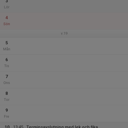
3
Lör
4
Sön
v.19
5
Mån
6
Tis
7
Ons
8
Tor
9
Fre
10
13:45
Terminsavslutning med lek och fika