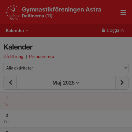
Gymnastikföreningen Astra
Delfinerna (11)
Logga in
Kalender
Kalender
Gå till idag
|
Prenumerera
Maj 2025
1
Tor
2
Fre