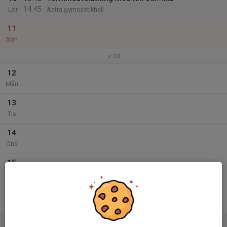
14:45
Lör
Astra gymnastikhall
11
Sön
v.20
12
Mån
13
Tis
14
Ons
15
Tor
16
Fre
17