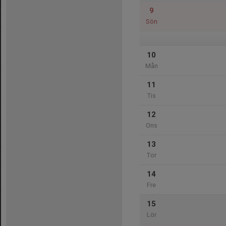
9
Sön
10
Mån
11
Tis
12
Ons
13
Tor
14
Fre
15
Lör