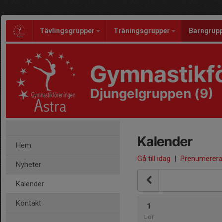
Tävlingsgrupper
Träningsgrupper
Barngrup
Gymnastikfö
Djungelgruppen (9)
Kalender
Hem
Gå till idag
|
Prenumerer
Nyheter
Kalender
Kontakt
1
Lör