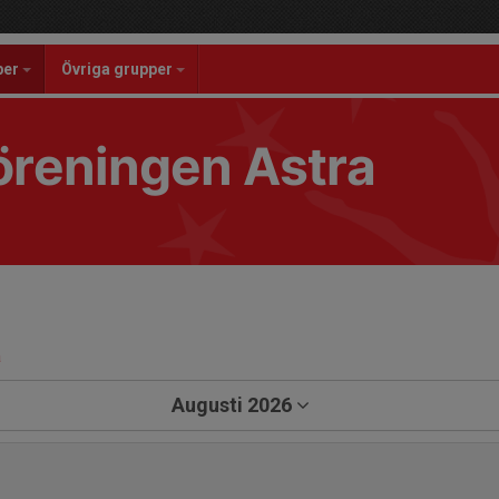
per
Övriga grupper
reningen Astra
a
Augusti 2026