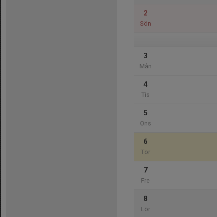
2
Sön
3
Mån
4
Tis
5
Ons
6
Tor
7
Fre
8
Lör