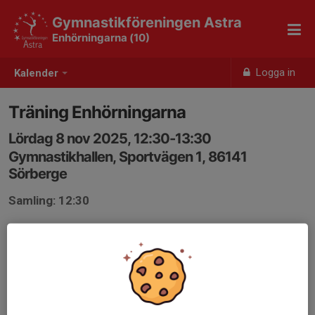
Gymnastikföreningen Astra
Enhörningarna (10)
Logga in
Kalender
Träning Enhörningarna
Lördag 8 nov 2025, 12:30-13:30
Gymnastikhallen, Sportvägen 1, 86141
Sörberge
Samling: 12:30