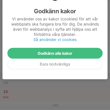
17
Godkänn kakor
Mån
Vi använder oss av kakor (cookies) för att vår
18
webbplats ska fungera bra för dig. De används
Tis
även för webbanalys i syfte att hjälpa oss att
19
förbättra våra tjänster.
Så använder vi cookies
Ons
20
Godkänn alla kakor
Tor
21
Bara nödvändiga
Fre
22
Lör
23
Sön
v.35