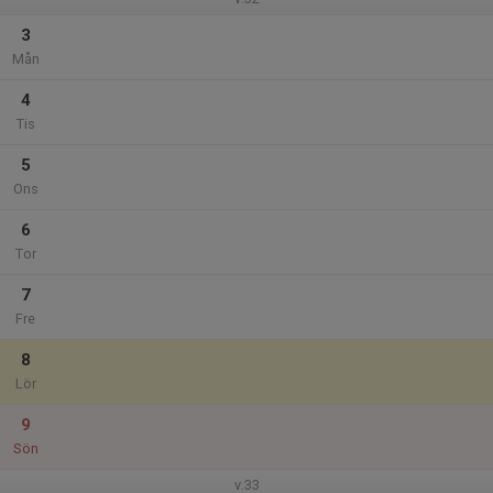
3
Mån
4
Tis
5
Ons
6
Tor
7
Fre
8
Lör
9
Sön
v.33