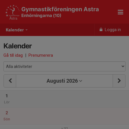
Gymnastikföreningen Astra
Enhörningarna (10)
Logga in
Kalender
Kalender
Gå till idag
|
Prenumerera
Augusti 2026
1
Lör
2
Sön
v.32