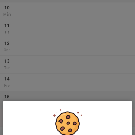
10
Mån
11
Tis
12
Ons
13
Tor
14
Fre
15
Lör
16
Sön
v.34