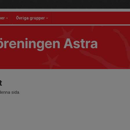
per
Övriga grupper
reningen Astra
t
 denna sida.