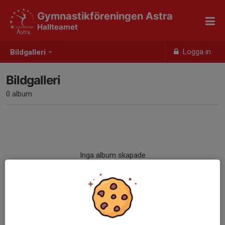
Gymnastikföreningen Astra
Hallteamet
Logga in
Bildgalleri
Bildgalleri
0 album
Inga album skapade