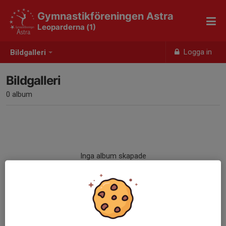
Gymnastikföreningen Astra
Leoparderna (1)
Logga in
Bildgalleri
Bildgalleri
0 album
Inga album skapade