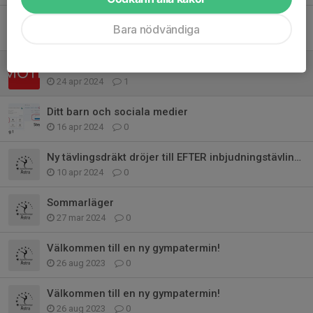
Styrke- och flextest för tävlingsgymnaster 6 okt
Bara nödvändiga
10 sep 2024
0
Informationsmöte om inbjudningstävling - vad förväntas av dig som förälder
24 apr 2024
1
Ditt barn och sociala medier
16 apr 2024
0
Ny tävlingsdräkt dröjer till EFTER inbjudningstävlingen i maj
10 apr 2024
0
Sommarläger
27 mar 2024
0
Välkommen till en ny gympatermin!
26 aug 2023
0
Välkommen till en ny gympatermin!
26 aug 2023
0