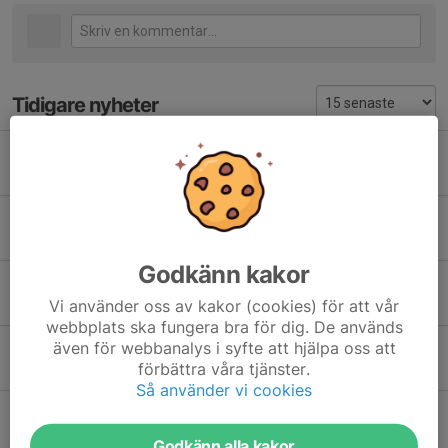
Tidigare nyheter
Vi söker en kreativ innehållsskapare
29 jan, 08:59
0
Terminsstart för Rosa grupp 12/1
8 jan, 22:32
0
Godkänn kakor
Utvärdering
Vi använder oss av kakor (cookies) för att vår
30 maj 2025
0
webbplats ska fungera bra för dig. De används
även för webbanalys i syfte att hjälpa oss att
Utvärdering av terminen - sista svarsdag 5 jan
förbättra våra tjänster.
19 dec 2024
0
Så använder vi cookies
Digitalt föräldramöte för alla tävlingsgrupper 23 sept
10 sep 2024
0
Godkänn alla kakor