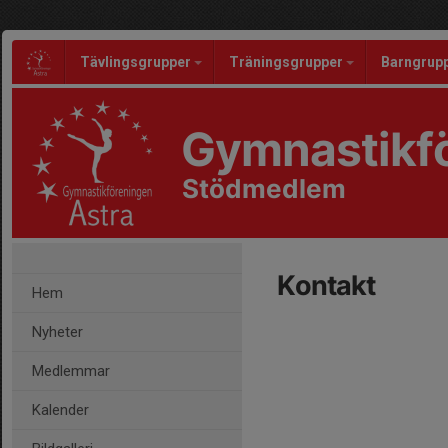
Tävlingsgrupper
Träningsgrupper
Barngrup
Gymnastikfö
Stödmedlem
Kontakt
Hem
Nyheter
Medlemmar
Kalender