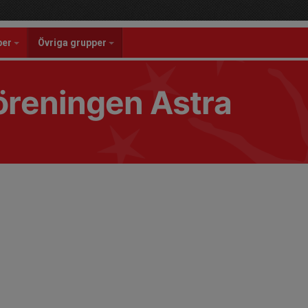
per
Övriga grupper
reningen Astra