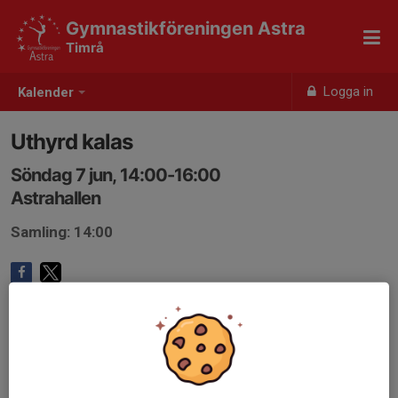
Gymnastikföreningen Astra
Timrå
Logga in
Kalender
Uthyrd kalas
Söndag 7 jun, 14:00-16:00
Astrahallen
Samling: 14:00