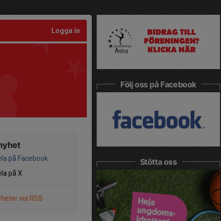
Logga in
Följ oss på Facebook
nyhet
la på Facebook
Stötta oss
la på X
heter via RSS