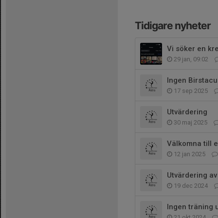
Tidigare nyheter
Vi söker en kr
29 jan, 09:02
Ingen Birstacu
17 sep 2025
Utvärdering
30 maj 2025
Välkomna till 
12 jan 2025
Utvärdering av
19 dec 2024
Ingen träning 
21 okt 2024