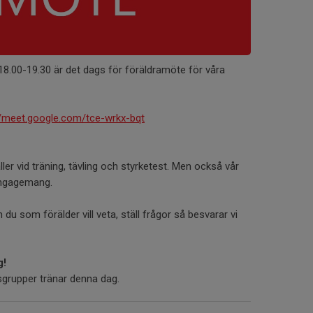
8.00-19.30 är det dags för föräldramöte för våra
//meet.google.com/tce-wrkx-bqt
er vid träning, tävling och styrketest. Men också vår
engagemang.
u som förälder vill veta, ställ frågor så besvarar vi
g!
gsgrupper tränar denna dag.