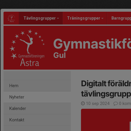
Tävlingsgrupper
Träningsgrupper
Barngrup
Gymnastikfö
Gul
Digitalt föräld
Hem
tävlingsgrupp
Nyheter
10 sep 2024
0 kom
Kalender
Kontakt