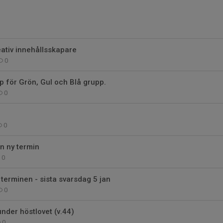
eativ innehållsskapare
0
p för Grön, Gul och Blå grupp.
0
0
en ny termin
0
 terminen - sista svarsdag 5 jan
0
under höstlovet (v.44)
0