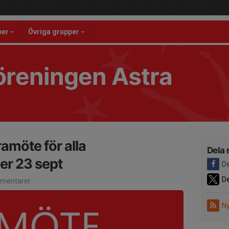
per
Övriga grupper
reningen Astra
ramöte för alla
Dela 
er 23 sept
De
De
mentarer
Ny