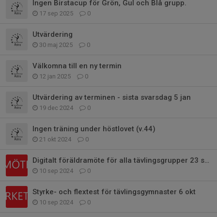
Ingen Birstacup för Grön, Gul och Blå grupp.
17 sep 2025
0
Utvärdering
30 maj 2025
0
Välkomna till en ny termin
12 jan 2025
0
Utvärdering av terminen - sista svarsdag 5 jan
19 dec 2024
0
Ingen träning under höstlovet (v.44)
21 okt 2024
0
Digitalt föräldramöte för alla tävlingsgrupper 23 sept
10 sep 2024
0
Styrke- och flextest för tävlingsgymnaster 6 okt
10 sep 2024
0