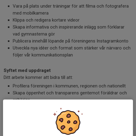
Vara på plats under träningar för att filma och fotografera
med mobilkamera
Klippa och redigera kortare videor
Skapa informativa och inspirerande inlägg som förklarar
vad gymnasterna gör
Publicera innehåll löpande på föreningens Instagramkonto
Utveckla nya idéer och format som stärker vår närvaro och
följer vår kommunikationsplan
Syftet med uppdraget
Ditt arbete kommer att bidra till att:
Profilera föreningen i kommunen, regionen och nationellt
Skapa öppenhet och transparens gentemot föräldrar och
anhöriga
Visa upp vår verksamhet på ett sätt som inspirerar både
aktiva och framtida medlemmar
Vem söker vi?