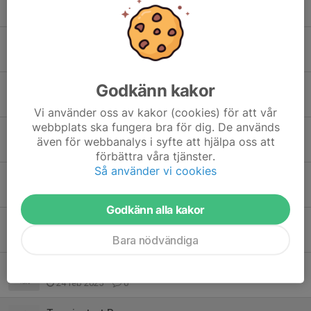
25 okt 2025
0
Välkomna tillbaka till gymnastiken och ungdomsgruppen Pumorna!
9 sep 2025
0
Godkänn kakor
Sista träningen för terminen på lördag!
15 maj 2025
0
Vi använder oss av kakor (cookies) för att vår
webbplats ska fungera bra för dig. De används
Inställd träning
även för webbanalys i syfte att hjälpa oss att
29 apr 2025
0
förbättra våra tjänster.
Så använder vi cookies
Påsklov
15 apr 2025
0
Godkänn alla kakor
Inställd gymnastikträning – klubbtävling lö 15 mars
12 mar 2025
1
Bara nödvändiga
Sportlov 1 mars - ingen gympa!
24 feb 2025
0