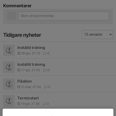
Kommentarer
Tidigare nyheter
Inställd träning
28 apr, 21:15
0
Inställd träning
17 apr, 21:05
0
Påsklov
31 mar, 07:34
0
Terminstart
19 jan, 21:56
0
Höstlov - ingen gymnastik 1 nov pumorna kl 10-11