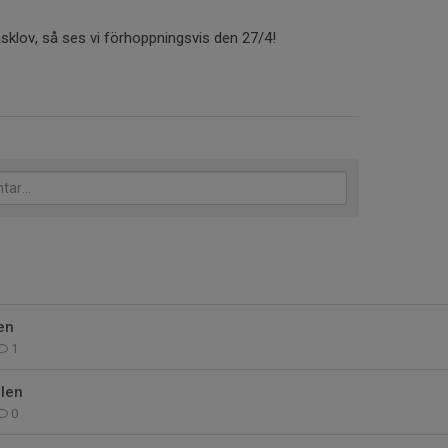
påsklov, så ses vi förhoppningsvis den 27/4!
en
1
llen
0