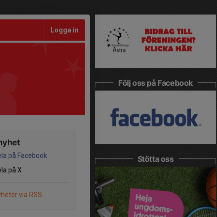
Logga in
Följ oss på Facebook
nyhet
la på Facebook
Stötta oss
la på X
heter via RSS