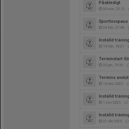
Påskledigt
30 mar, 23:12
Sportlovspaus
24 feb, 07:49
Inställd tränin
14 feb, 18:21
Terminstart S
20 jan, 19:32
Termins avslut
14 dec 2025
Inställd träning
1 nov 2025
Inställd tränin
22 okt 2025