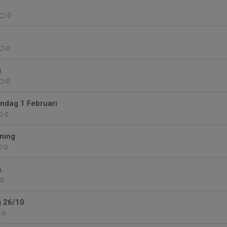
0
0
g
0
öndag 1 Februari
0
ning
0
.
0
g 26/10.
0