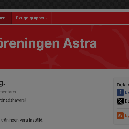
per
Övriga grupper
reningen Astra
g.
Dela 
mentarer
De
årdnadshavare!
De
Ny
äningen vara inställd.