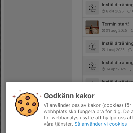
Inställd tränin
8 okt 2025
Termin start!
31 aug 2025
Inställd träning
1 maj 2025
Inställd träning
14 apr 2025
Inställd träning
23 feb 2025
Godkänn kakor
Terminsstart 2
Vi använder oss av kakor (cookies) för 
30 jan 2025
webbplats ska fungera bra för dig. De
för webbanalys i syfte att hjälpa oss at
våra tjänster.
Så använder vi cookies