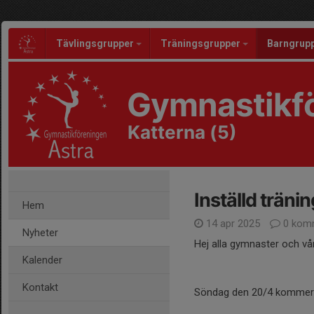
Tävlingsgrupper
Träningsgrupper
Barngrup
Gymnastikfö
Katterna (5)
Inställd tränin
Hem
14 apr 2025
0 kom
Nyheter
Hej alla gymnaster och v
Kalender
Kontakt
Söndag den 20/4 kommer tr