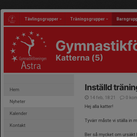
Tävlingsgrupper
Träningsgrupper
Barngrup
Gymnastikfö
Katterna (5)
Inställd tränin
Hem
14 feb, 18:21
0 kom
Nyheter
Hej alla katter!
Kalender
Tyvärr måste vi ställa in 
Kontakt
Ber så mycket om ursäkt k