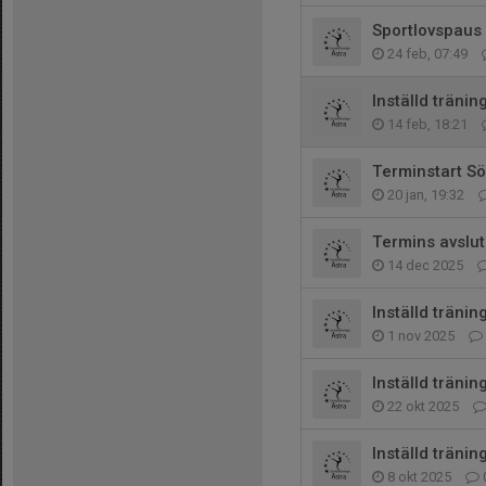
Sportlovspaus
24 feb, 07:49
Inställd tränin
14 feb, 18:21
Terminstart S
20 jan, 19:32
Termins avslut
14 dec 2025
Inställd träning
1 nov 2025
Inställd tränin
22 okt 2025
Inställd tränin
8 okt 2025