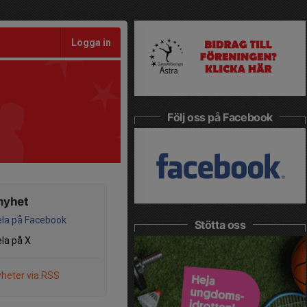
Logga in
Följ oss på Facebook
nyhet
la på Facebook
Stötta oss
la på X
heter via RSS