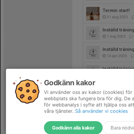
Termin start!
31 aug 2025
Inställd träning
1 maj 2025
Inställd träning
14 apr 2025
Inställd träning
23 feb 2025
Godkänn kakor
Terminsstart 2
Vi använder oss av kakor (cookies) för 
30 jan 2025
webbplats ska fungera bra för dig. De
för webbanalys i syfte att hjälpa oss at
våra tjänster.
Så använder vi cookies
Godkänn alla kakor
Bara nödv