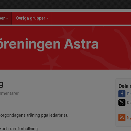
per
Övriga grupper
reningen Astra
g
Dela 
mentarer
De
De
morgondagens träning pga ledarbrist.
Ny
ort framförhållning