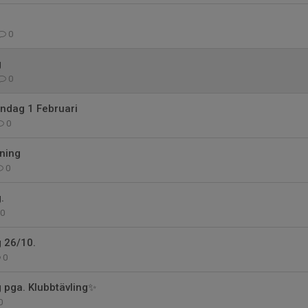
0
g
0
öndag 1 Februari
0
ning
0
.
0
g 26/10.
0
g pga. Klubbtävling✨
0