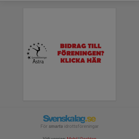
För
smarta
idrottsföreningar
Välj version:
Mobil
|
Desktop