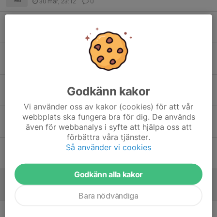
30 mar, 23:12
0
Sportlovspaus
24 feb, 07:49
0
Inställd träning
14 feb, 18:21
0
Terminstart Söndag 1 Februari
Godkänn kakor
20 jan, 19:32
0
Vi använder oss av kakor (cookies) för att vår
webbplats ska fungera bra för dig. De används
Termins avslutning
även för webbanalys i syfte att hjälpa oss att
14 dec 2025
0
förbättra våra tjänster.
Så använder vi cookies
Inställd träning.
1 nov 2025
0
Godkänn alla kakor
Inställd träning 26/10.
22 okt 2025
0
Bara nödvändiga
Inställd träning pga. Klubbtävling✨