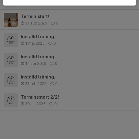
8 okt 2025
0
Termin start!
31 aug 2025
0
Inställd träning.
1 maj 2025
0
Inställd träning.
14 apr 2025
0
Inställd träning.
23 feb 2025
0
Terminsstart 2/2!
30 jan 2025
0