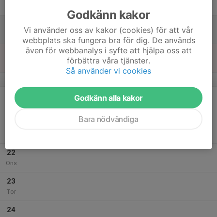
Fre
Godkänn kakor
18
Vi använder oss av kakor (cookies) för att vår
Lör
webbplats ska fungera bra för dig. De används
även för webbanalys i syfte att hjälpa oss att
19
11:00
Sommarträning barngrupper
förbättra våra tjänster.
12:30
Sön
Gymnastikföreningen Astra
Så använder vi cookies
v.30
20
Godkänn alla kakor
Mån
Bara nödvändiga
21
Tis
22
Ons
23
Tor
24