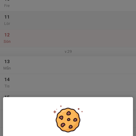
Fre
11
Lör
12
Sön
v.29
13
Mån
14
Tis
15
Ons
16
Tor
17