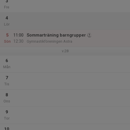
3
Fre
4
Lör
5
11:00
Sommarträning barngrupper
12:30
Sön
Gymnastikföreningen Astra
v.28
6
Mån
7
Tis
8
Ons
9
Tor
10