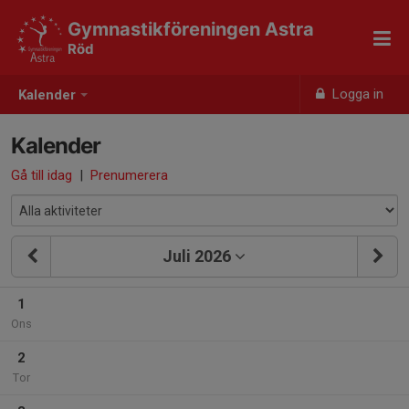
Gymnastikföreningen Astra
Röd
Logga in
Kalender
Kalender
Gå till idag
|
Prenumerera
Juli 2026
1
Ons
2
Tor