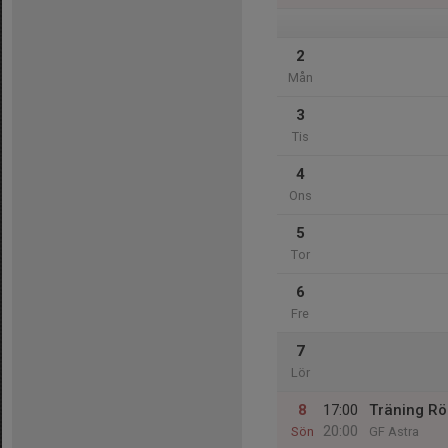
2
Mån
3
Tis
4
Ons
5
Tor
6
Fre
7
Lör
8
17:00
Träning R
20:00
Sön
GF Astra