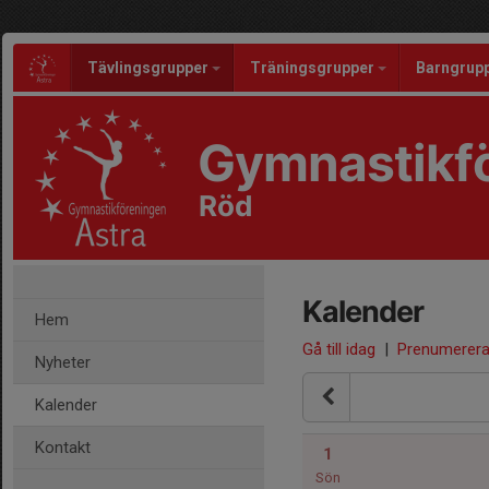
Tävlingsgrupper
Träningsgrupper
Barngrup
Gymnastikfö
Röd
Kalender
Hem
Gå till idag
|
Prenumerer
Nyheter
Kalender
Kontakt
1
Sön