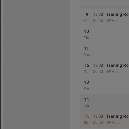
9
17:30
Träning R
20:30
Mån
GF Astra
10
Tis
11
Ons
12
17:30
Träning R
20:30
Tor
GF Astra
13
Fre
14
Lör
15
17:00
Träning R
20:00
Sön
GF Astra