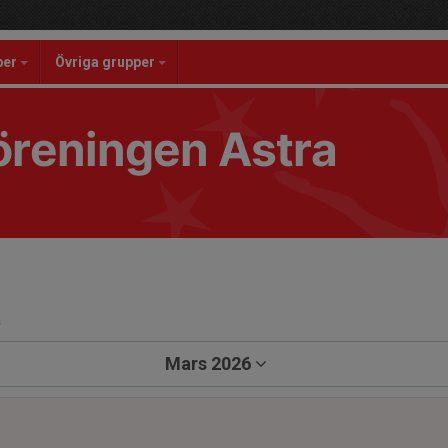
per
Övriga grupper
reningen Astra
a
Mars 2026