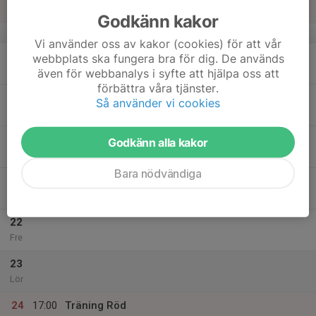
Sön
Godkänn kakor
v.21
Vi använder oss av kakor (cookies) för att vår
18
17:30
Träning Röd
webbplats ska fungera bra för dig. De används
20:30
Mån
GF Astra
även för webbanalys i syfte att hjälpa oss att
förbättra våra tjänster.
19
17:30
Träning Röd
Så använder vi cookies
20:30
Tis
GF Astra
20
Godkänn alla kakor
Ons
Bara nödvändiga
21
17:30
Träning Röd
20:30
Tor
GF Astra
22
Fre
23
Lör
24
17:00
Träning Röd