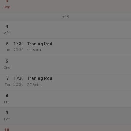
3
Sön
v.19
4
Mån
5
17:30
Träning Röd
20:30
Tis
GF Astra
6
Ons
7
17:30
Träning Röd
20:30
Tor
GF Astra
8
Fre
9
Lör
10