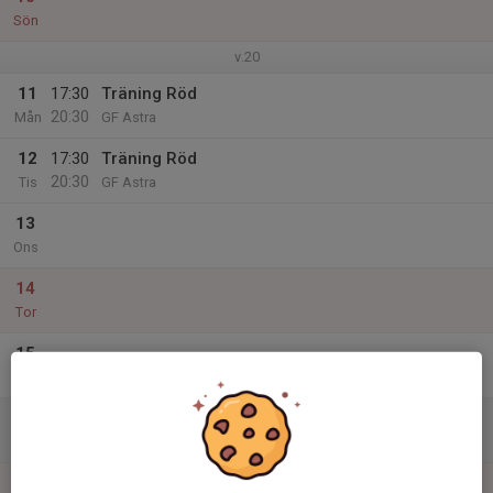
Sön
v.20
11
17:30
Träning Röd
20:30
Mån
GF Astra
12
17:30
Träning Röd
20:30
Tis
GF Astra
13
Ons
14
Tor
15
Fre
16
Lör
17