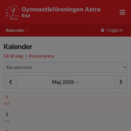
Gymnastikföreningen Astra
Röd
Logga in
Kalender
Kalender
Gå till idag
|
Prenumerera
Maj 2026
1
Fre
2
Lör