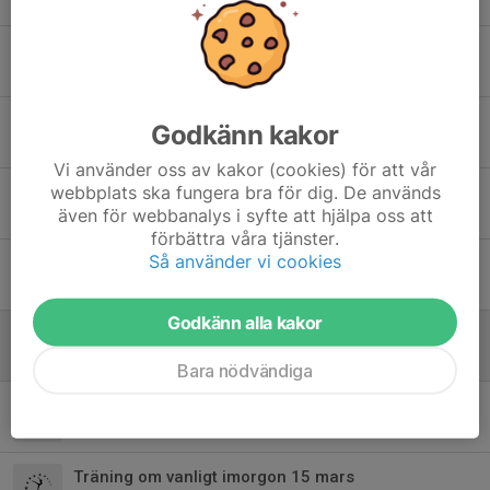
22 jan, 08:23
0
Terminsavslutning 13/12
5 dec 2025
0
Påminnelse om städning av gymnastiklokalen.
Godkänn kakor
7 nov 2025
0
Vi använder oss av kakor (cookies) för att vår
webbplats ska fungera bra för dig. De används
Paus över höstlovet 1/11
även för webbanalys i syfte att hjälpa oss att
28 okt 2025
0
förbättra våra tjänster.
Så använder vi cookies
Terminsstart för Djungelgruppen 13/9
10 sep 2025
0
Godkänn alla kakor
Djungelgruppen har påsklov lördag 19/4
17 apr 2025
0
Bara nödvändiga
Djungelgruppen Inställt pga Sjukdom
28 mar 2025
0
Träning om vanligt imorgon 15 mars