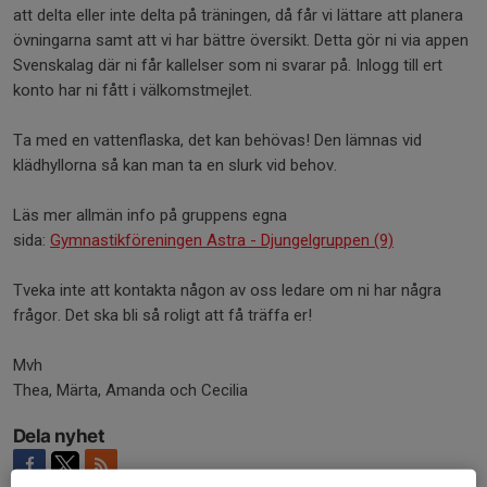
att delta eller inte delta på träningen, då får vi lättare att planera
övningarna samt att vi har bättre översikt. Detta gör ni via appen
Svenskalag där ni får kallelser som ni svarar på. Inlogg till ert
konto har ni fått i välkomstmejlet.
Ta med en vattenflaska, det kan behövas! Den lämnas vid
klädhyllorna så kan man ta en slurk vid behov.
Läs mer allmän info på gruppens egna
sida:
Gymnastikföreningen Astra - Djungelgruppen (9)
Tveka inte att kontakta någon av oss ledare om ni har några
frågor. Det ska bli så roligt att få träffa er!
Mvh
Thea, Märta, Amanda och Cecilia
Dela nyhet