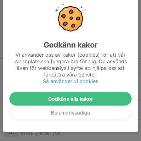
Kommentarer
Godkänn kakor
Tidigare nyheter
Vi använder oss av kakor (cookies) för att vår
webbplats ska fungera bra för dig. De används
Ingen träning i helgen
även för webbanalys i syfte att hjälpa oss att
16 apr, 07:21
0
förbättra våra tjänster.
Så använder vi cookies
Ingen träning 21/3
14 mar, 16:46
0
Godkänn alla kakor
Ingen träning 7/3
Bara nödvändiga
6 mar, 16:42
0
Gymnastiken tar sportlov 28/2
26 feb, 10:06
0