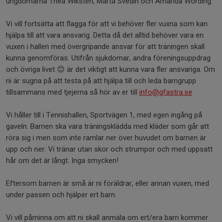
ungdomarna Thea Wiksten, Märta Svedin och Amanda Wörding.
Vi vill fortsätta att flagga för att vi behöver fler vuxna som kan
hjälpa till att vara ansvarig. Detta då det alltid behöver vara en
vuxen i hallen med övergripande ansvar för att träningen skall
kunna genomföras. Utifrån sjukdomar, andra föreningsuppdrag
och övriga livet 😊 är det viktigt att kunna vara fler ansvariga. Om
ni är sugna på att testa på att hjälpa till och leda barngrupp
tillsammans med tjejerna så hör av er till
info@gfastra.se
Vi håller till i Tennishallen, Sportvägen 1, med egen ingång på
gaveln. Barnen ska vara träningsklädda med kläder som går att
röra sig i men som inte ramlar ner över huvudet om barnen är
upp och ner. Vi tränar utan skor och strumpor och med uppsatt
hår om det är långt. Inga smycken!
Eftersom barnen är små är ni föräldrar, eller annan vuxen, med
under passen och hjälper ert barn.
Vi vill påminna om att ni skall anmäla om ert/era barn kommer