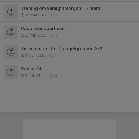
Träning om vanligt imorgon 15 mars
14 mar 2025
0
Paus över sportlovet
26 feb 2025
0
Terminsstart för Djungelgruppen 8/2
31 jan 2025
1
Vecka 44
22 okt 2024
0