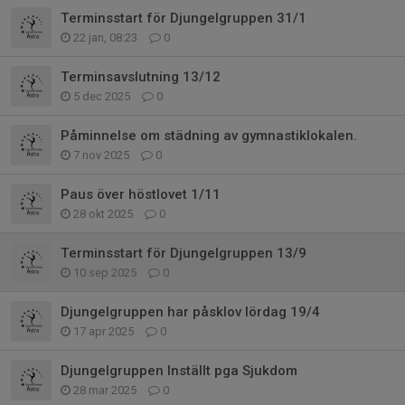
Terminsstart för Djungelgruppen 31/1
22 jan, 08:23
0
Terminsavslutning 13/12
5 dec 2025
0
Påminnelse om städning av gymnastiklokalen.
7 nov 2025
0
Paus över höstlovet 1/11
28 okt 2025
0
Terminsstart för Djungelgruppen 13/9
10 sep 2025
0
Djungelgruppen har påsklov lördag 19/4
17 apr 2025
0
Djungelgruppen Inställt pga Sjukdom
28 mar 2025
0