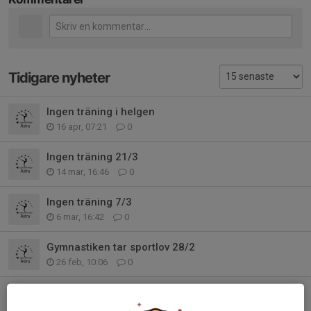
Tidigare nyheter
Ingen träning i helgen
16 apr, 07:21
0
Ingen träning 21/3
14 mar, 16:46
0
Ingen träning 7/3
6 mar, 16:42
0
Gymnastiken tar sportlov 28/2
26 feb, 10:06
0
Terminsstart för Djungelgruppen 31/1
22 jan, 08:23
0